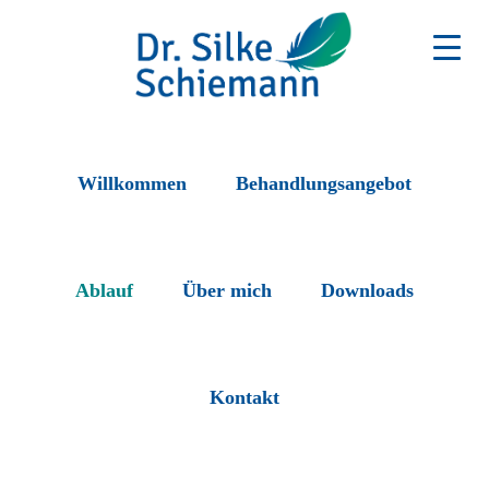
Skip
Zur
to
Fußzeile
main
springen
content
Dr.
Psychotherapie
für
Silke
Willkommen
Behandlungsangebot
Kinder
und
Schiemann
Jugendliche
Ablauf
Über mich
Downloads
Kontakt